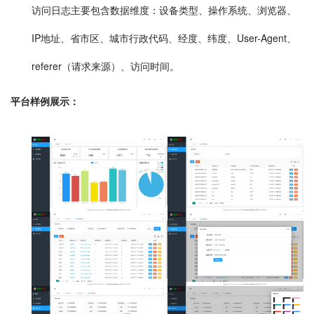
访问日志主要包含数据维度：设备类型、操作系统、浏览器、
IP地址、省市区、城市行政代码、经度、纬度、User-Agent、
referer（请求来源）、访问时间。
平台样例展示：