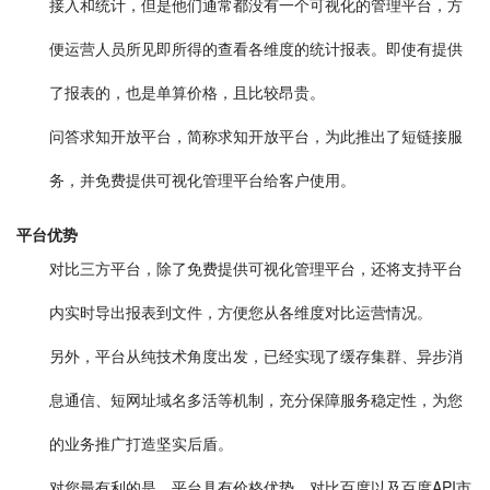
接入和统计，但是他们通常都没有一个可视化的管理平台，方
便运营人员所见即所得的查看各维度的统计报表。即使有提供
了报表的，也是单算价格，且比较昂贵。
问答求知开放平台，简称求知开放平台，为此推出了短链接服
务，并免费提供可视化管理平台给客户使用。
平台优势
对比三方平台，除了免费提供可视化管理平台，还将支持平台
内实时导出报表到文件，方便您从各维度对比运营情况。
另外，平台从纯技术角度出发，已经实现了缓存集群、异步消
息通信、短网址域名多活等机制，充分保障服务稳定性，为您
的业务推广打造坚实后盾。
对您最有利的是，平台具有价格优势，对比百度以及百度API市