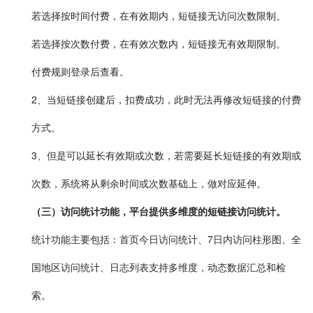
若选择按时间付费，在有效期内，短链接无访问次数限制。
若选择按次数付费，在有效次数内，短链接无有效期限制。
付费规则登录后查看。
2、当短链接创建后，扣费成功，此时无法再修改短链接的付费
方式。
3、但是可以延长有效期或次数，若需要延长短链接的有效期或
次数，系统将从剩余时间或次数基础上，做对应延伸。
（三）访问统计功能，平台提供多维度的短链接访问统计。
统计功能主要包括：首页今日访问统计、7日内访问柱形图、全
国地区访问统计、日志列表支持多维度，动态数据汇总和检
索。