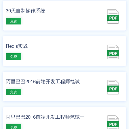
30天自制操作系统
免费
Redis实战
免费
阿里巴巴2016前端开发工程师笔试二
免费
阿里巴巴2016前端开发工程师笔试一
免费