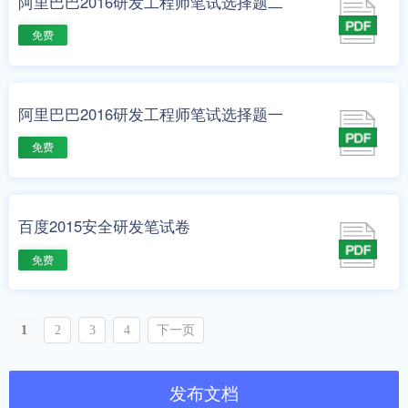
阿里巴巴2016研发工程师笔试选择题二
免费
阿里巴巴2016研发工程师笔试选择题一
免费
百度2015安全研发笔试卷
免费
1
2
3
4
下一页
发布文档