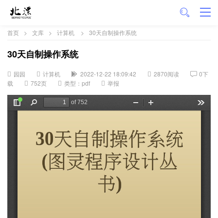
首页
>
文库
>
计算机
>
30天自制操作系统
30天自制操作系统
园园
计算机
2022-12-22 18:09:42
2870阅读
0下
载
752页
类型：pdf
举报