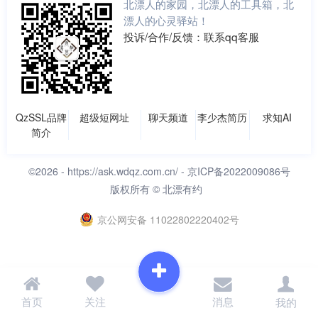
北漂人的家园，北漂人的工具箱，北
漂人的心灵驿站！
投诉/合作/反馈：联系qq客服
QzSSL品牌
超级短网址
聊天频道
李少杰简历
求知AI
简介
©2026 -
https://ask.wdqz.com.cn/
- 京ICP备2022009086号
版权所有 © 北漂有约
京公网安备 11022802220402号
首页
关注
消息
我的