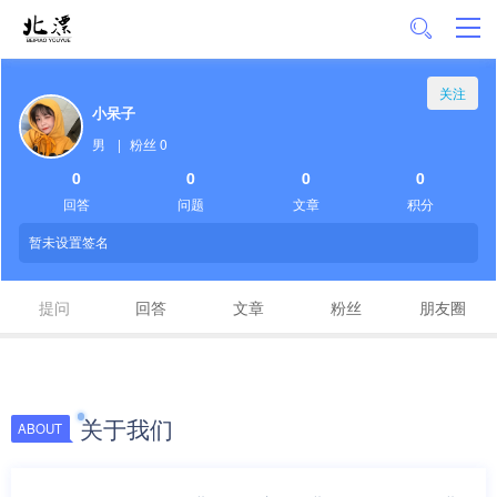
关注
小呆子
男
|
粉丝 0
0
0
0
0
回答
问题
文章
积分
暂未设置签名
提问
回答
文章
粉丝
朋友圈
关于我们
ABOUT