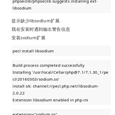
phpseclib/phpseclib suggests installing ext-
libsodium
提示缺少libsodlum扩展.
我在安装时遇到输出警告信息
安装sodium扩展
pecl install libsodium
Build process completed successfully
Installing '/usr/local/Cellar/php@7.1/7.1.30_1/pe
cl/20160303/sodium.so'
install ok: channel://pecl.php.net/libsodium-
2.0.22
Extension libsodium enabled in php.ini
extension="sodium.so"