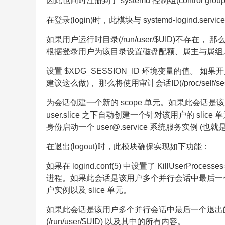
因此也同时注册到了 systemd 控制组(control gro
在登录(login)时，此模块与 systemd-logind.s
如果用户运行时目录(/run/user/$UID)不存在，
根据登录用户为该目录设置磁盘配额、属主与属组
设置 $XDG_SESSION_ID 环境变量的值。 如果开
建议这么做)， 那么将使用审计会话ID(/proc/self
为会话创建一个新的 scope 单元。如果此会话
user.slice 之下自动创建一个针对该用户的 sli
身份启动一个 user@.service 系统服务实例 (也就
在退出(logout)时，此模块确保实现如下功能：
如果在 logind.conf(5) 中设置了 KillUserP
进程。如果此会话是该用户多个并行会话中最后一个退
户实例以及 slice 单元。
如果此会话是该用户多个并行会话中最后一个退出
(/run/user/$UID) 以及其中的所有内容。