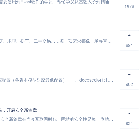
简介：本课程主要服务于日常办公中经常需要使用到Excel软件的学员，帮忙学员从基础入阶到精通的系统学习。教程中由浅入深、循序渐进地全面介绍整...
1878
亲爱的北漂朋友：在繁华的北京城里，租房、求职、拼车、二手交易……每一项需求都像一场寻宝游戏。现在，北漂信息桥梁正式上线！这个基于公众号菜单的...
691
上门安装：deepseek个人本地知识库 对应配置（各版本模型对应最低配置）： 1、deepseek-r1:1.5b - 4核8G ...
902
护航，开启安全新篇章
QzSSL.com：为您的网站保驾护航，开启安全新篇章在当今互联网时代，网站的安全性是每一位站长和企业主最关心的问题之一。为了保护用户隐私、...
931