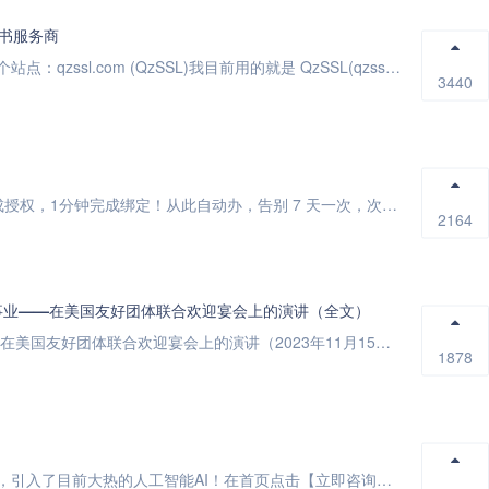
证书服务商
要说价格最实惠，品牌最靠谱，还是来这个站点：qzssl.com (QzSSL)我目前用的就是 QzSSL(qzssl.com) 的证书，价格...
3440
六环外进京证可以自动办理了！1分钟完成授权，1分钟完成绑定！从此自动办，告别 7 天一次，次次都忘记！赠送一个月免费试用，快来体验吧！ ...
2164
事业——在美国友好团体联合欢迎宴会上的演讲（全文）
汇聚两国人民力量 推进中美友好事业——在美国友好团体联合欢迎宴会上的演讲（2023年11月15日，旧金山）中华人民共和国主席 习近平女士们，...
1878
求知知识库为了知友们快速获取问题答案，引入了目前大热的人工智能AI！在首页点击【立即咨询】，或者在问答栏目发布问题，在几分钟内你将快速获得回...