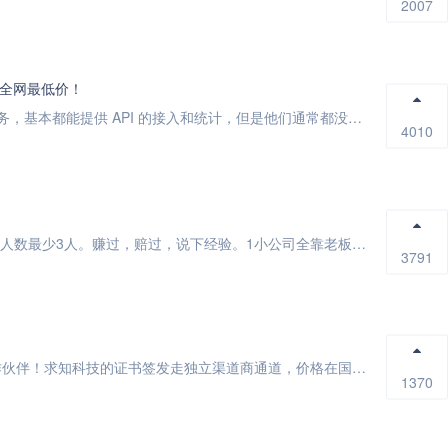
2007
全网最低价！
前言目前市面上已经有很多三方短网址服务，基本都能提供 API 的接入和统计，但是他们通常都没有一个可视化的管理平台，方便运营人员所见即所得的...
4010
我开了13年的小公司，人数最多40多人，人数最少3人。赚过，赔过，说下经验。1小公司全靠老板，别指望员工。2.个人能力要非常强才能开公司当老...
3791
热烈祝贺求知科技荣升JoySSL的精英合作伙伴！求知科技的证书签发走独立渠道商通道，价格在国内极具性价比，且有一系列完善的售后保障，包括数据...
1370