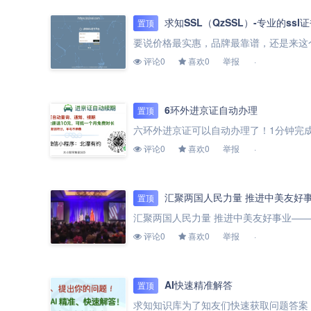
求知SSL（QzSSL）-专业的ssl
置顶
评论0
喜欢0
举报
6环外进京证自动办理
置顶
评论0
喜欢0
举报
汇聚两国人民力量 推进中美友好
置顶
评论0
喜欢0
举报
AI快速精准解答
置顶