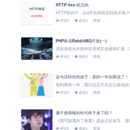
HTTP-4xx-状态码
评论0
喜欢0
举报
PHP集成RabbitMQ开发(一)
评论0
喜欢0
举报
这句话特别伤孩子，新的一年别再说了！
评论0
喜欢0
举报
属于曾舜晞的时代终于来了吗？
评论0
喜欢0
举报