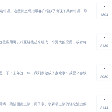
HTTP协议中，以4开头的状态码表示客户端错误。这些状态码指示客户端似乎出现了某种错误，导致服务器无法处理请求。以下是一些常见的4xx状态码...
1804
消息系统允许软件应用相互连接和扩展．这些应用可以相互链接起来组成一个更大的应用，或者将用户设备和数据进行连接．消息系统通过将消息的发送和接收...
2139
每到新的一年，我们总忍不住去认真地反思一下：去年这一年，我到底做成了点啥事？减肥？存钱？还是看完 10 本书？当初立 flag 的时候信誓旦...
2080
《我可能遇到了救星》是由王征执导，曾舜晞、梁洁领衔主演，周子寒、李霖霏主演的轻松治愈偶像剧。该剧讲述了新任院长陆昭西与临时助理叶时蓝之间相互...
2144