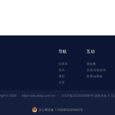
导航
互动
问答库
朋友圈
资讯
反馈/在线咨询
课程
联系qq客服
文库
ight © 2026
-
https://ask.wdqz.com.cn/
-
京ICP备2022009086号
版权所有 © 北
京公网安备 11022802220402号